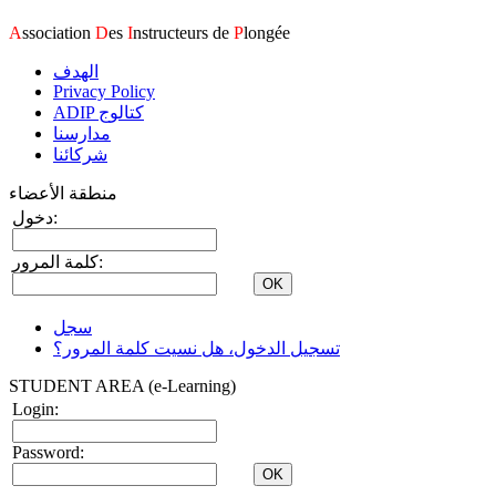
A
ssociation
D
es
I
nstructeurs de
P
longée
الهدف
Privacy Policy
ADIP كتالوج
مدارسنا
شركائنا
منطقة الأعضاء
دخول:
كلمة المرور:
سجل
تسجيل الدخول، هل نسيت كلمة المرور؟
STUDENT AREA (e-Learning)
Login:
Password: