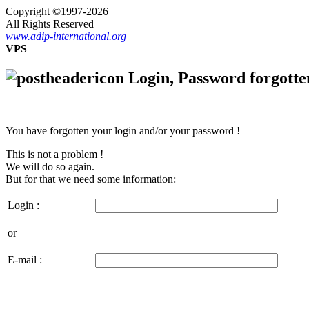
Copyright ©1997-2026
All Rights Reserved
www.adip-international.org
VPS
Login, Password forgotte
You have forgotten your login and/or your password !
This is not a problem !
We will do so again.
But for that we need some information:
Login :
or
E-mail :